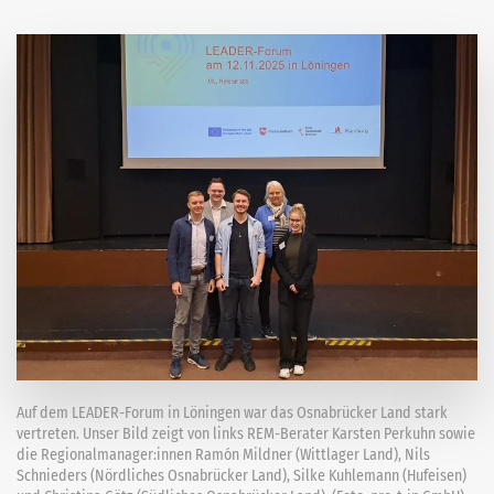
Auf dem LEADER-Forum in Löningen war das Osnabrücker Land stark
vertreten. Unser Bild zeigt von links REM-Berater Karsten Perkuhn sowie
die Regionalmanager:innen Ramón Mildner (Wittlager Land), Nils
Schnieders (Nördliches Osnabrücker Land), Silke Kuhlemann (Hufeisen)